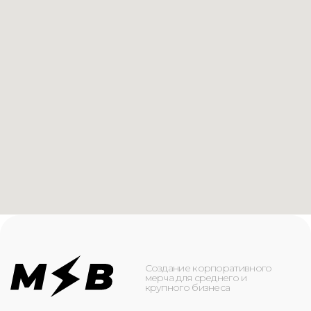
Создание корпоративного
мерча для среднего и
крупного бизнеса
КАТАЛОГ
ИНФОРМАЦИЯ
Футболки
О компании
Худи
Каталог
Свитшоты
Услуги
Бомберы
NFC
Джоггеры
Кейсы
Шорты
Доставка и оплата
Сумки и рюкзаки
Кепки
Контакты
Маска для лица
КОНТАКТЫ
+7(916)-153-13-07
ОБРАТНЫЙ ЗВОНОК
Оставьте свой номер телефона ниже