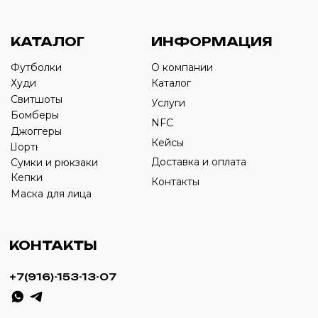
›
+7
ИП Савченко Д.А
ИНН: 332903668270
ОГРНИП: 320774600387606
© 2024 m4b. copyrighted.
Разработка сайта