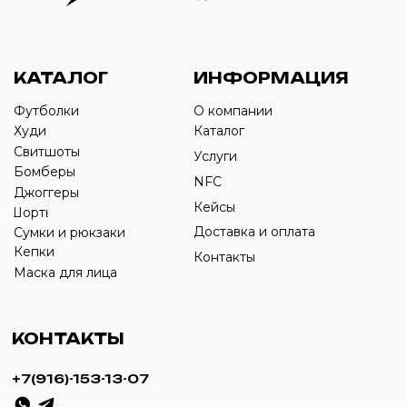
Оставьте свой номер телефона ниже
›
+7
ИП Савченко Д.А
ИНН: 332903668270
ОГРНИП: 320774600387606
© 2024 m4b. copyrighted.
Разработка сайта