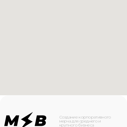
Создание корпоративного
мерча для среднего и
крупного бизнеса
КАТАЛОГ
ИНФОРМАЦИЯ
Футболки
О компании
Худи
Каталог
Свитшоты
Услуги
Бомберы
NFC
Джоггеры
Кейсы
Шорты
Доставка и оплата
Сумки и рюкзаки
Кепки
Контакты
Маска для лица
КОНТАКТЫ
+7(916)-153-13-07
ОБРАТНЫЙ ЗВОНОК