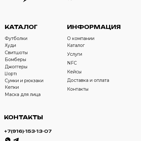
Оставьте свой номер телефона ниже
›
+7
ИП Савченко Д.А
ИНН: 332903668270
ОГРНИП: 320774600387606
© 2024 m4b. copyrighted.
Разработка сайта