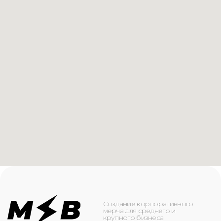
Создание корпоративного
мерча для среднего и
крупного бизнеса
КАТАЛОГ
ИНФОРМАЦИЯ
Футболки
О компании
Худи
Каталог
Свитшоты
Услуги
Бомберы
NFC
Джоггеры
Кейсы
Шорты
Доставка и оплата
Сумки и рюкзаки
Кепки
Контакты
Маска для лица
КОНТАКТЫ
+7(916)-153-13-07
ОБРАТНЫЙ ЗВОНОК