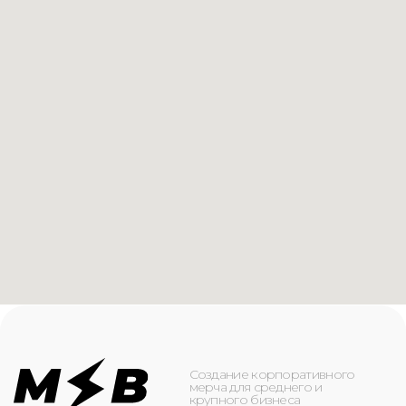
Создание корпоративного
мерча для среднего и
крупного бизнеса
КАТАЛОГ
ИНФОРМАЦИЯ
Футболки
О компании
Худи
Каталог
Свитшоты
Услуги
Бомберы
NFC
Джоггеры
Кейсы
Шорты
Доставка и оплата
Сумки и рюкзаки
Кепки
Контакты
Маска для лица
КОНТАКТЫ
+7(916)-153-13-07
ОБРАТНЫЙ ЗВОНОК