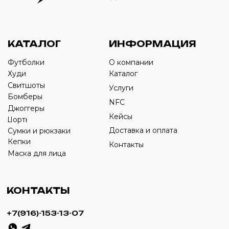
Оставьте свой номер телефона ниже
›
+7
ИП Савченко Д.А
ИНН: 332903668270
ОГРНИП: 320774600387606
© 2024 m4b. copyrighted.
Разработка сайта