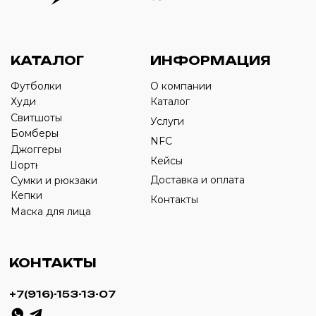
Оставьте свой номер телефона ниже
›
+7
ИП Савченко Д.А
ИНН: 332903668270
ОГРНИП: 320774600387606
© 2024 m4b. copyrighted.
Разработка сайта