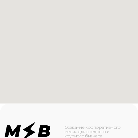
Создание корпоративного
мерча для среднего и
крупного бизнеса
КАТАЛОГ
ИНФОРМАЦИЯ
Футболки
О компании
Худи
Каталог
Свитшоты
Услуги
Бомберы
NFC
Джоггеры
Кейсы
Шорты
Доставка и оплата
Сумки и рюкзаки
Кепки
Контакты
Маска для лица
КОНТАКТЫ
+7(916)-153-13-07
ОБРАТНЫЙ ЗВОНОК