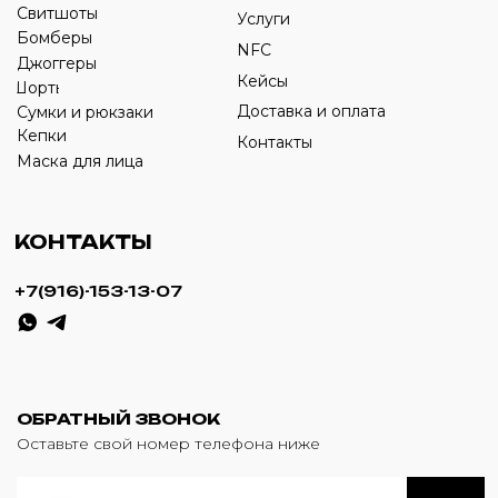
ИП Савченко Д.А
ИНН: 332903668270
ОГРНИП: 320774600387606
© 2024 m4b. copyrighted.
Разработка сайта