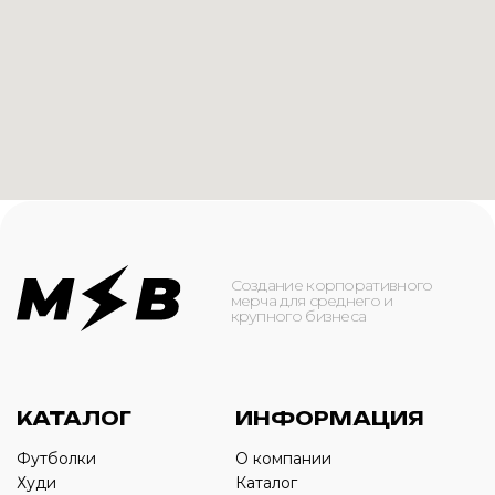
КАТАЛОГ
ИНФОРМАЦИЯ
Футболки
О компании
Худи
Каталог
Свитшоты
Услуги
Бомберы
NFC
Джоггеры
Кейсы
Шорты
Доставка и оплата
Сумки и рюкзаки
Кепки
Контакты
Маска для лица
КОНТАКТЫ
+7(916)-153-13-07
ОБРАТНЫЙ ЗВОНОК
Оставьте свой номер телефона ниже
›
+7