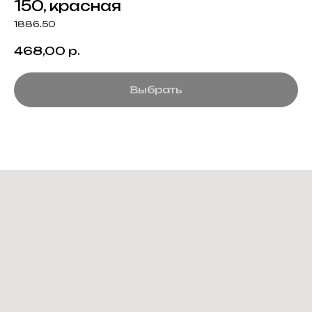
150, красная
1886.50
468,00
р.
Выбрать
Создание корпоративного
мерча для среднего и
крупного бизнеса