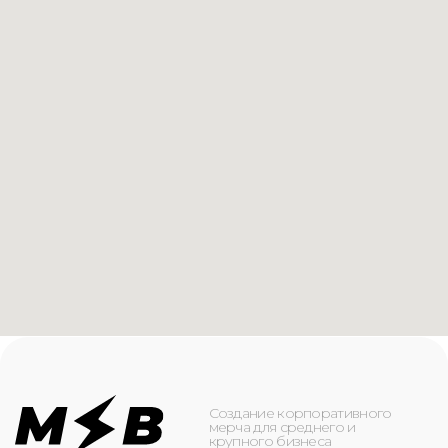
Создание корпоративного
мерча для среднего и
крупного бизнеса
КАТАЛОГ
ИНФОРМАЦИЯ
Футболки
О компании
Худи
Каталог
Свитшоты
Услуги
Бомберы
NFC
Джоггеры
Кейсы
Шорты
Доставка и оплата
Сумки и рюкзаки
Кепки
Контакты
Маска для лица
КОНТАКТЫ
+7(916)-153-13-07
ОБРАТНЫЙ ЗВОНОК