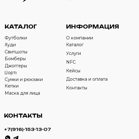
Оставьте свой номер телефона ниже
›
+7
ИП Савченко Д.А
ИНН: 332903668270
ОГРНИП: 320774600387606
© 2024 m4b. copyrighted.
Разработка сайта