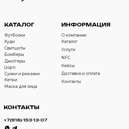
Оставьте свой номер телефона ниже
›
+7
ИП Савченко Д.А
ИНН: 332903668270
ОГРНИП: 320774600387606
© 2024 m4b. copyrighted.
Разработка сайта