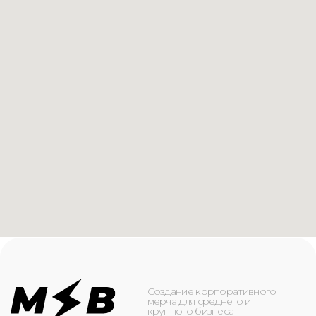
Создание корпоративного
мерча для среднего и
крупного бизнеса
КАТАЛОГ
ИНФОРМАЦИЯ
Футболки
О компании
Худи
Каталог
Свитшоты
Услуги
Бомберы
NFC
Джоггеры
Кейсы
Шорты
Доставка и оплата
Сумки и рюкзаки
Кепки
Контакты
Маска для лица
КОНТАКТЫ
+7(916)-153-13-07
ОБРАТНЫЙ ЗВОНОК