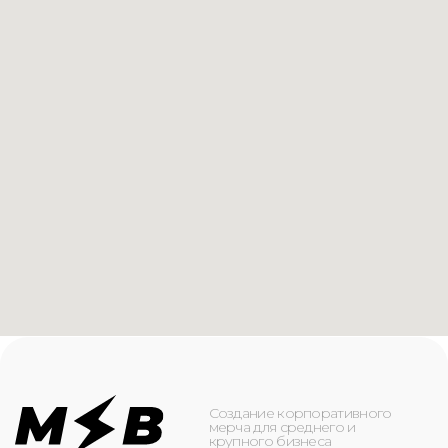
Создание корпоративного
мерча для среднего и
крупного бизнеса
КАТАЛОГ
ИНФОРМАЦИЯ
Футболки
О компании
Худи
Каталог
Свитшоты
Услуги
Бомберы
NFC
Джоггеры
Кейсы
Шорты
Доставка и оплата
Сумки и рюкзаки
Кепки
Контакты
Маска для лица
КОНТАКТЫ
+7(916)-153-13-07
ОБРАТНЫЙ ЗВОНОК