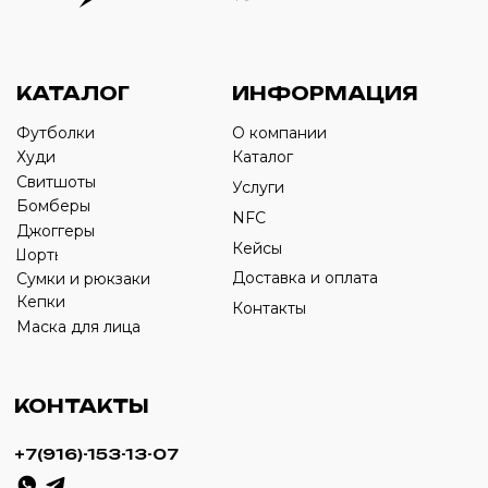
Оставьте свой номер телефона ниже
›
+7
ИП Савченко Д.А
ИНН: 332903668270
ОГРНИП: 320774600387606
© 2024 m4b. copyrighted.
Разработка сайта