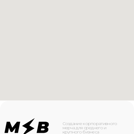
Создание корпоративного
мерча для среднего и
крупного бизнеса
КАТАЛОГ
ИНФОРМАЦИЯ
Футболки
О компании
Худи
Каталог
Свитшоты
Услуги
Бомберы
NFC
Джоггеры
Кейсы
Шорты
Доставка и оплата
Сумки и рюкзаки
Кепки
Контакты
Маска для лица
КОНТАКТЫ
+7(916)-153-13-07
ОБРАТНЫЙ ЗВОНОК