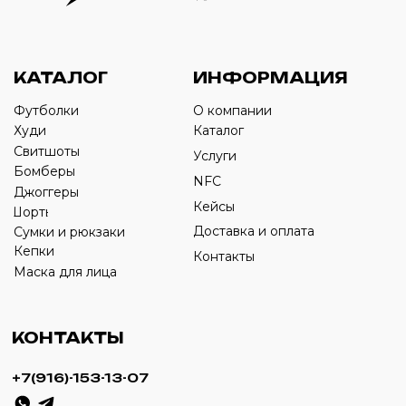
Оставьте свой номер телефона ниже
›
+7
ИП Савченко Д.А
ИНН: 332903668270
ОГРНИП: 320774600387606
© 2024 m4b. copyrighted.
Разработка сайта