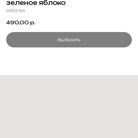
зеленое яблоко
2662.94
490,00
р.
Выбрать
Создание корпоративного
мерча для среднего и
крупного бизнеса