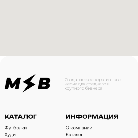
КАТАЛОГ
ИНФОРМАЦИЯ
Футболки
О компании
Худи
Каталог
Свитшоты
Услуги
Бомберы
NFC
Джоггеры
Кейсы
Шорты
Доставка и оплата
Сумки и рюкзаки
Кепки
Контакты
Маска для лица
КОНТАКТЫ
+7(916)-153-13-07
ОБРАТНЫЙ ЗВОНОК
Оставьте свой номер телефона ниже
›
+7