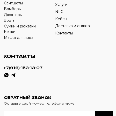
ИП Савченко Д.А
ИНН: 332903668270
ОГРНИП: 320774600387606
© 2024 m4b. copyrighted.
Разработка сайта