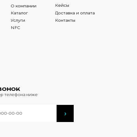
К
фона ниже
›