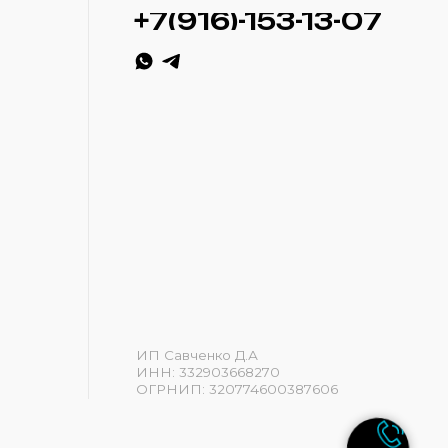
ИП Савченко Д.А
ИНН: 332903668270
ОГРНИП: 320774600387606
Разработка сайта