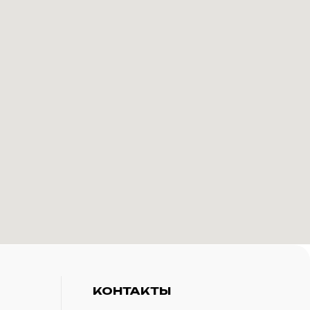
КОНТАКТЫ
+7(916)-153-13-07