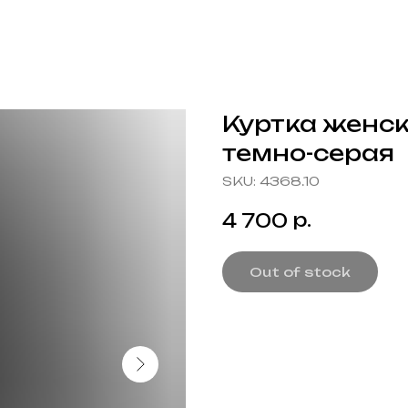
Куртка женск
темно-серая
SKU:
4368.10
р.
4 700
Out of stock