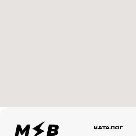
КАТАЛОГ
И
Футболки
О 
Создание корпоративного
Худи
Ка
мерча для среднего и
крупного бизнеса
Свитшоты
Ус
Бомберы
N
Джоггеры
Шорты
Сумки и рюкзаки