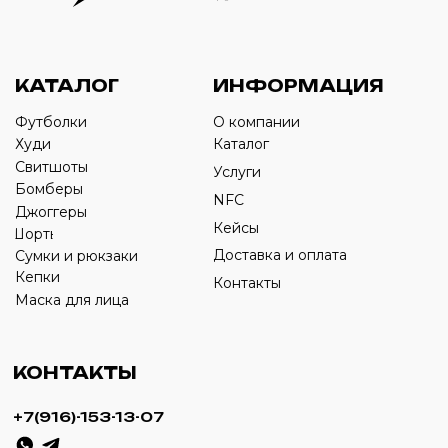
Оставьте свой номер телефона ниже
›
+7
ИП Савченко Д.А
ИНН: 332903668270
ОГРНИП: 320774600387606
© 2024 m4b. copyrighted.
Разработка сайта