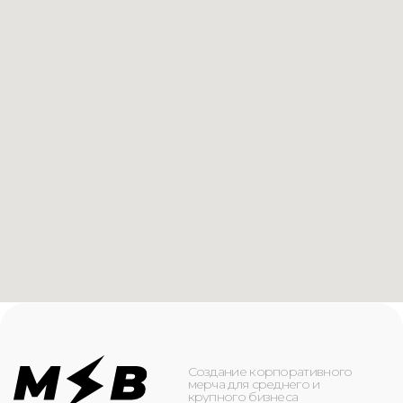
Создание корпоративного
мерча для среднего и
крупного бизнеса
КАТАЛОГ
ИНФОРМАЦИЯ
Футболки
О компании
Худи
Каталог
Свитшоты
Услуги
Бомберы
NFC
Джоггеры
Кейсы
Шорты
Доставка и оплата
Сумки и рюкзаки
Кепки
Контакты
Маска для лица
КОНТАКТЫ
+7(916)-153-13-07
ОБРАТНЫЙ ЗВОНОК