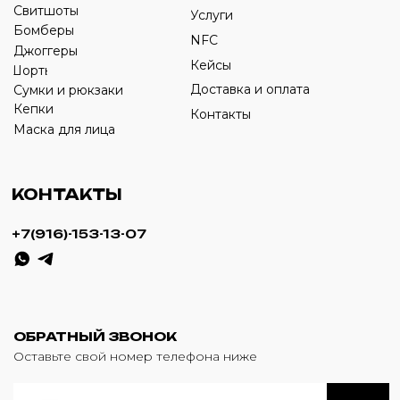
ИП Савченко Д.А
ИНН: 332903668270
ОГРНИП: 320774600387606
© 2024 m4b. copyrighted.
Разработка сайта