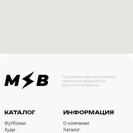
КАТАЛОГ
ИНФОРМАЦИЯ
Футболки
О компании
Худи
Каталог
Свитшоты
Услуги
Бомберы
NFC
Джоггеры
Кейсы
Шорты
Доставка и оплата
Сумки и рюкзаки
Кепки
Контакты
Маска для лица
КОНТАКТЫ
+7(916)-153-13-07
ОБРАТНЫЙ ЗВОНОК
Оставьте свой номер телефона ниже
›
+7