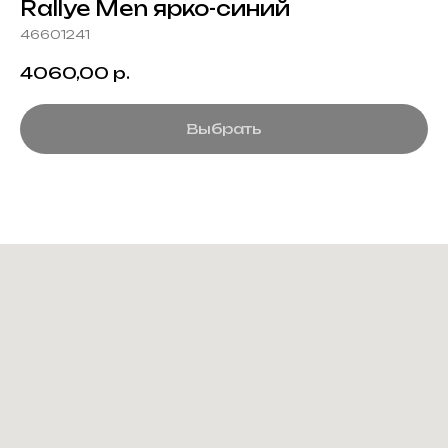
Rallye Men ярко-синий
46601241
4060,00
р.
Выбрать
Создание корпоративного
мерча для среднего и
крупного бизнеса