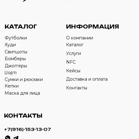
Оставьте свой номер телефона ниже
›
+7
ИП Савченко Д.А
ИНН: 332903668270
ОГРНИП: 320774600387606
© 2024 m4b. copyrighted.
Разработка сайта