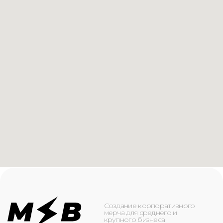
Создание корпоративного
мерча для среднего и
крупного бизнеса
КАТАЛОГ
ИНФОРМАЦИЯ
Футболки
О компании
Худи
Каталог
Свитшоты
Услуги
Бомберы
NFC
Джоггеры
Кейсы
Шорты
Доставка и оплата
Сумки и рюкзаки
Кепки
Контакты
Маска для лица
КОНТАКТЫ
+7(916)-153-13-07
ОБРАТНЫЙ ЗВОНОК