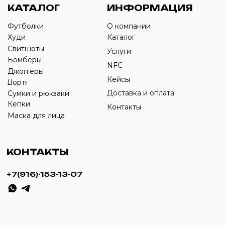
›
+7
ИП Савченко Д.А
ИНН: 332903668270
ОГРНИП: 320774600387606
© 2024 m4b. copyrighted.
Разработка сайта