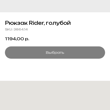
Рюкзак Rider, голубой
SKU:
3864.14
1194,00
р.
Выбрать
Создание корпоративного
мерча для среднего и