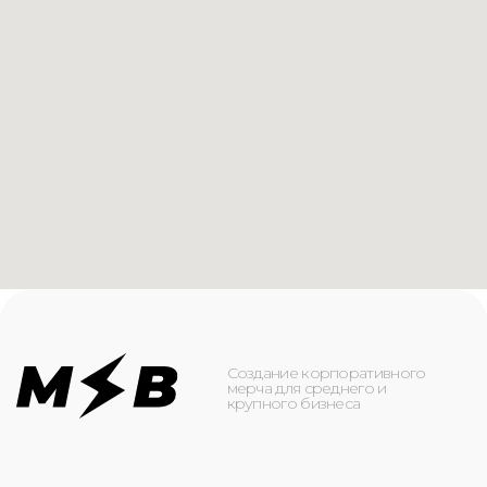
крупного бизнеса
КАТАЛОГ
ИНФОРМАЦИЯ
Футболки
О компании
Худи
Каталог
Свитшоты
Услуги
Бомберы
NFC
Джоггеры
Кейсы
Шорты
Доставка и оплата
Сумки и рюкзаки
Кепки
Контакты
Маска для лица
КОНТАКТЫ
+7(916)-153-13-07
ОБРАТНЫЙ ЗВОНОК
Оставьте свой номер телефона ниже