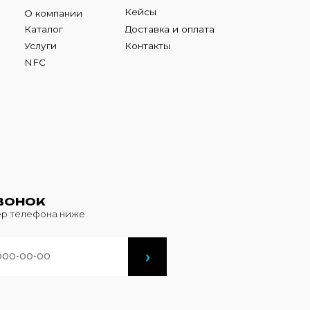
К
фона ниже
›