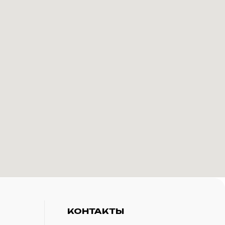
КОНТАКТЫ
+7(916)-153-13-07