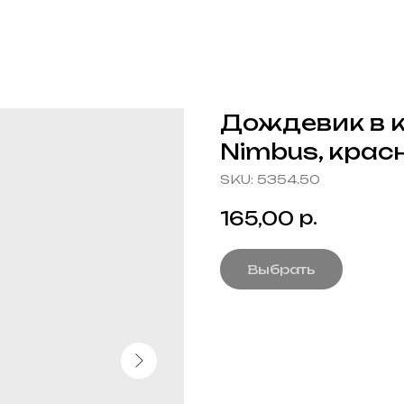
Дождевик в 
Nimbus, крас
SKU:
5354.50
р.
165,00
Выбрать