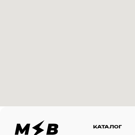
КАТАЛОГ
И
Футболки
О 
Создание корпоративного
Худи
Ка
мерча для среднего и
крупного бизнеса
Свитшоты
Ус
Бомберы
N
Джоггеры
Шорты
Сумки и рюкзаки