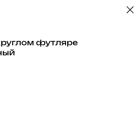
круглом футляре
ный