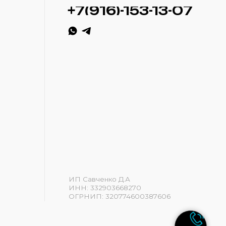
ИП Савченко Д.А
ИНН: 332903668270
ОГРНИП: 320774600387606
Разработка сайта