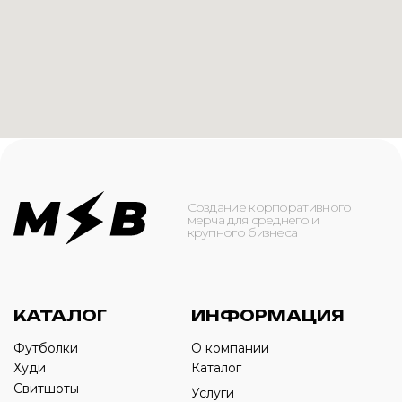
Футболки
О компании
Худи
Каталог
Свитшоты
Услуги
Бомберы
NFC
Джоггеры
Кейсы
Шорты
Доставка и оплата
Сумки и рюкзаки
Кепки
Контакты
Маска для лица
КОНТАКТЫ
+7(916)-153-13-07
ОБРАТНЫЙ ЗВОНОК
Оставьте свой номер телефона ниже
›
+7
ИП Савченко Д.А