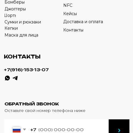
ИНН: 332903668270
ОГРНИП: 320774600387606
© 2024 m4b. copyrighted.
Разработка сайта