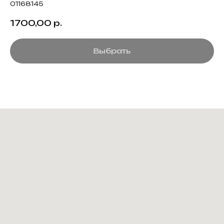
01168145
1700,00
р.
Выбрать
Создание корпоративного
мерча для среднего и
крупного бизнеса
КАТАЛОГ
ИНФОРМАЦИЯ