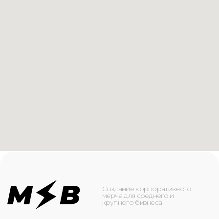
Создание корпоративного
мерча для среднего и
крупного бизнеса
КАТАЛОГ
ИНФОРМАЦИЯ
Футболки
О компании
Худи
Каталог
Свитшоты
Услуги
Бомберы
NFC
Джоггеры
Кейсы
Шорты
Доставка и оплата
Сумки и рюкзаки
Кепки
Контакты
Маска для лица
КОНТАКТЫ
+7(916)-153-13-07
ОБРАТНЫЙ ЗВОНОК
Оставьте свой номер телефона ниже