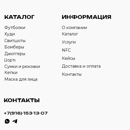
›
+7
ИП Савченко Д.А
ИНН: 332903668270
ОГРНИП: 320774600387606
© 2024 m4b. copyrighted.
Разработка сайта