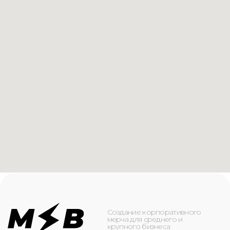
Создание корпоративного
мерча для среднего и
крупного бизнеса
КАТАЛОГ
ИНФОРМАЦИЯ
Футболки
О компании
Худи
Каталог
Свитшоты
Услуги
Бомберы
NFC
Джоггеры
Кейсы
Шорты
Доставка и оплата
Сумки и рюкзаки
Кепки
Контакты
Маска для лица
КОНТАКТЫ
+7(916)-153-13-07
ОБРАТНЫЙ ЗВОНОК