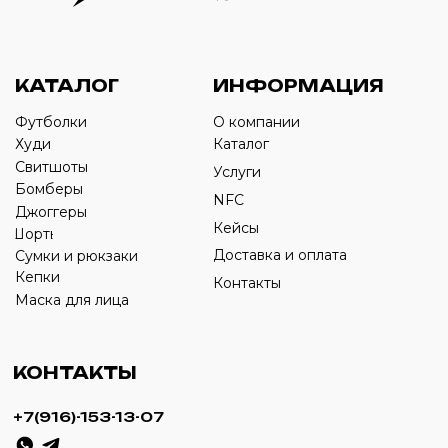
Оставьте свой номер телефона ниже
›
+7
ИП Савченко Д.А
ИНН: 332903668270
ОГРНИП: 320774600387606
© 2024 m4b. copyrighted.
Разработка сайта