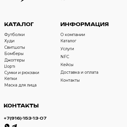
Оставьте свой номер телефона ниже
›
+7
ИП Савченко Д.А
ИНН: 332903668270
ОГРНИП: 320774600387606
© 2024 m4b. copyrighted.
Разработка сайта