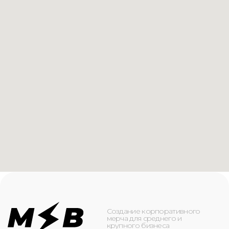
Создание корпоративного
мерча для среднего и
крупного бизнеса
КАТАЛОГ
ИНФОРМАЦИЯ
Футболки
О компании
Худи
Каталог
Свитшоты
Услуги
Бомберы
NFC
Джоггеры
Кейсы
Шорты
Доставка и оплата
Сумки и рюкзаки
Кепки
Контакты
Маска для лица
КОНТАКТЫ
+7(916)-153-13-07
ОБРАТНЫЙ ЗВОНОК