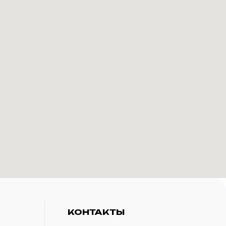
КОНТАКТЫ
+7(916)-153-13-07