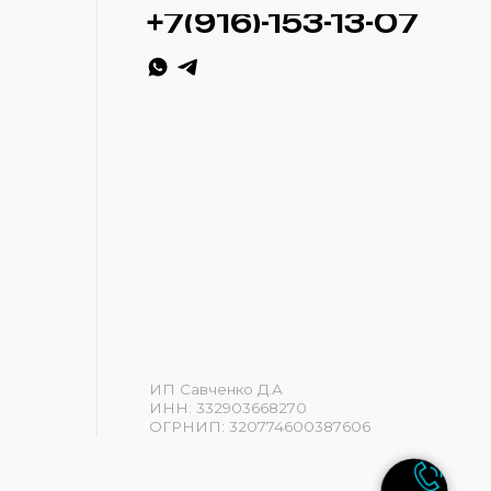
ИП Савченко Д.А
ИНН: 332903668270
ОГРНИП: 320774600387606
Разработка сайта