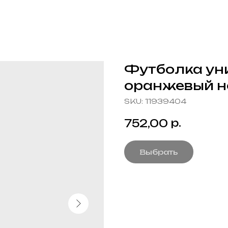
Футболка уни
оранжевый н
SKU:
11939404
р.
752,00
Выбрать