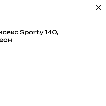
секс Sporty 140,
еон