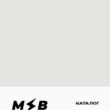
КАТАЛОГ
И
Футболки
О 
Создание корпоративного
Худи
Ка
мерча для среднего и
крупного бизнеса
Свитшоты
Ус
Бомберы
N
Джоггеры
Шорты
Сумки и рюкзаки