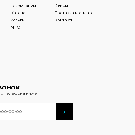
К
фона ниже
›