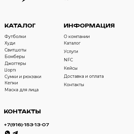
Оставьте свой номер телефона ниже
›
+7
ИП Савченко Д.А
ИНН: 332903668270
ОГРНИП: 320774600387606
© 2024 m4b. copyrighted.
Разработка сайта