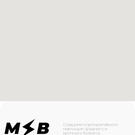
Создание корпоративного
мерча для среднего и
крупного бизнеса
КАТАЛОГ
ИНФОРМАЦИЯ
Футболки
О компании
Худи
Каталог
Свитшоты
Услуги
Бомберы
NFC
Джоггеры
Кейсы
Шорты
Доставка и оплата
Сумки и рюкзаки
Кепки
Контакты
Маска для лица
КОНТАКТЫ
+7(916)-153-13-07
ОБРАТНЫЙ ЗВОНОК