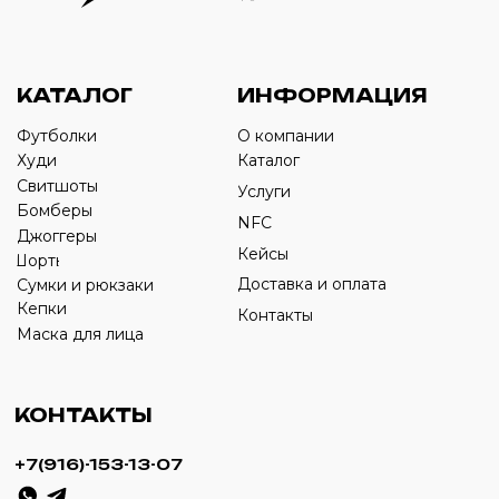
Оставьте свой номер телефона ниже
›
+7
ИП Савченко Д.А
ИНН: 332903668270
ОГРНИП: 320774600387606
© 2024 m4b. copyrighted.
Разработка сайта