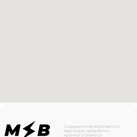
Создание корпоративного
мерча для среднего и
крупного бизнеса
КАТАЛОГ
ИНФОРМАЦИЯ
Футболки
О компании
Худи
Каталог
Свитшоты
Услуги
Бомберы
NFC
Джоггеры
Кейсы
Шорты
Доставка и оплата
Сумки и рюкзаки
Кепки
Контакты
Маска для лица
КОНТАКТЫ
+7(916)-153-13-07
ОБРАТНЫЙ ЗВОНОК