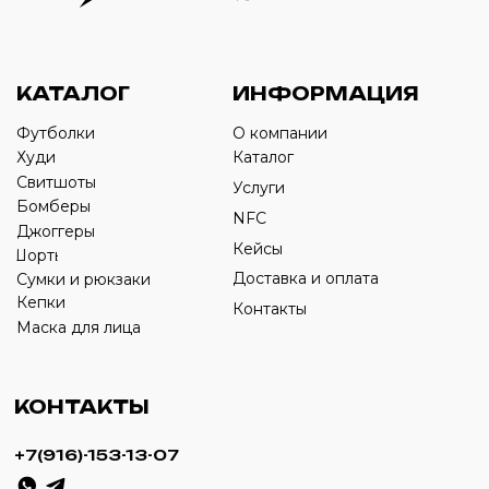
Оставьте свой номер телефона ниже
›
+7
ИП Савченко Д.А
ИНН: 332903668270
ОГРНИП: 320774600387606
© 2024 m4b. copyrighted.
Разработка сайта