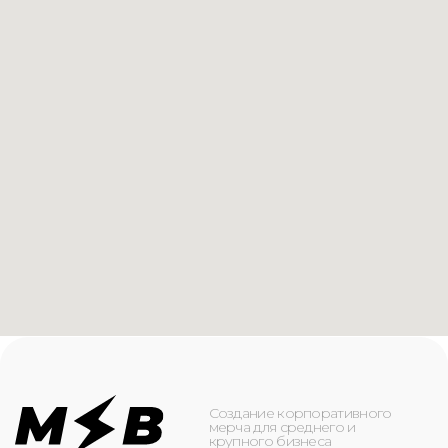
Создание корпоративного
мерча для среднего и
крупного бизнеса
КАТАЛОГ
ИНФОРМАЦИЯ
Футболки
О компании
Худи
Каталог
Свитшоты
Услуги
Бомберы
NFC
Джоггеры
Кейсы
Шорты
Доставка и оплата
Сумки и рюкзаки
Кепки
Контакты
Маска для лица
КОНТАКТЫ
+7(916)-153-13-07
ОБРАТНЫЙ ЗВОНОК