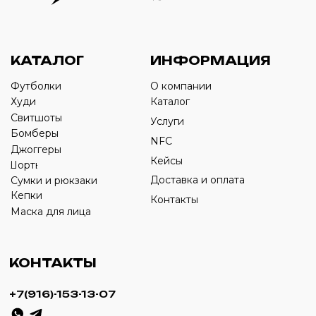
Оставьте свой номер телефона ниже
›
+7
ИП Савченко Д.А
ИНН: 332903668270
ОГРНИП: 320774600387606
© 2024 m4b. copyrighted.
Разработка сайта