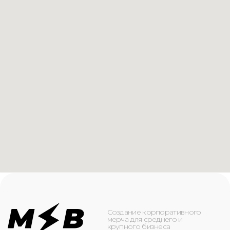
Создание корпоративного
мерча для среднего и
крупного бизнеса
КАТАЛОГ
ИНФОРМАЦИЯ
Футболки
О компании
Худи
Каталог
Свитшоты
Услуги
Бомберы
NFC
Джоггеры
Кейсы
Шорты
Доставка и оплата
Сумки и рюкзаки
Кепки
Контакты
Маска для лица
КОНТАКТЫ
+7(916)-153-13-07
ОБРАТНЫЙ ЗВОНОК