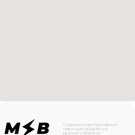
Создание корпоративного
мерча для среднего и
крупного бизнеса
КАТАЛОГ
ИНФОРМАЦИЯ
Футболки
О компании
Худи
Каталог
Свитшоты
Услуги
Бомберы
NFC
Джоггеры
Кейсы
Шорты
Доставка и оплата
Сумки и рюкзаки
Кепки
Контакты
Маска для лица
КОНТАКТЫ
+7(916)-153-13-07
ОБРАТНЫЙ ЗВОНОК