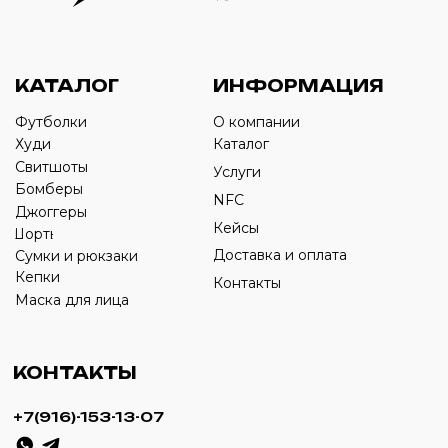
Оставьте свой номер телефона ниже
›
+7
ИП Савченко Д.А
ИНН: 332903668270
ОГРНИП: 320774600387606
© 2024 m4b. copyrighted.
Разработка сайта