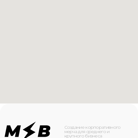
Создание корпоративного
мерча для среднего и
крупного бизнеса
КАТАЛОГ
ИНФОРМАЦИЯ
Футболки
О компании
Худи
Каталог
Свитшоты
Услуги
Бомберы
NFC
Джоггеры
Кейсы
Шорты
Доставка и оплата
Сумки и рюкзаки
Кепки
Контакты
Маска для лица
КОНТАКТЫ
+7(916)-153-13-07
ОБРАТНЫЙ ЗВОНОК