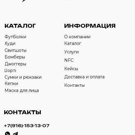
Оставьте свой номер телефона ниже
›
+7
ИП Савченко Д.А
ИНН: 332903668270
ОГРНИП: 320774600387606
© 2024 m4b. copyrighted.
Разработка сайта