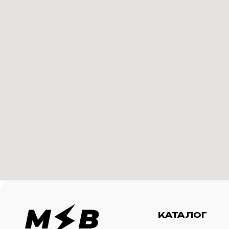
КАТАЛОГ
И
Футболки
О 
Создание корпоративного
Худи
Ка
мерча для среднего и
крупного бизнеса
Свитшоты
Ус
Бомберы
N
Джоггеры
Шорты
Сумки и рюкзаки