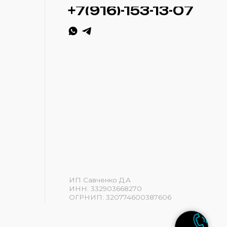
ИП Савченко Д.А
ИНН: 332903668270
ОГРНИП: 320774600387606
Разработка сайта