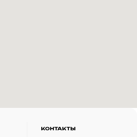
КОНТАКТЫ
+7(916)-153-13-07