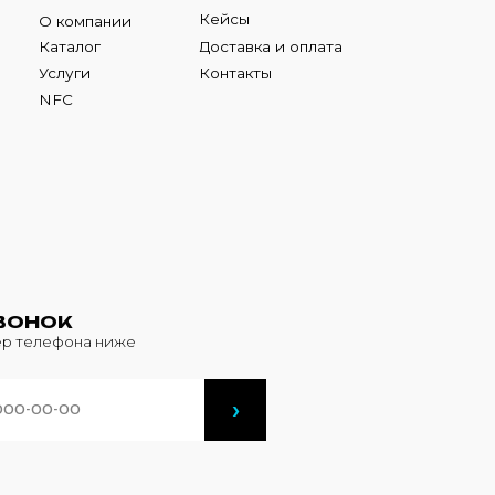
К
фона ниже
›