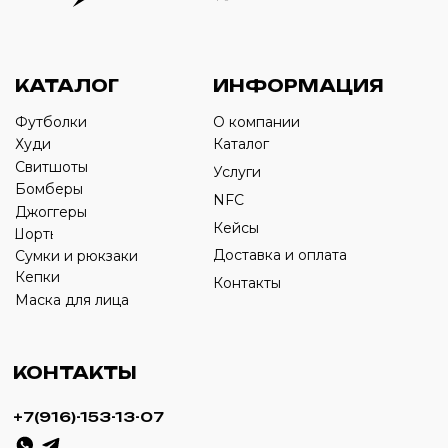
Оставьте свой номер телефона ниже
›
+7
ИП Савченко Д.А
ИНН: 332903668270
ОГРНИП: 320774600387606
© 2024 m4b. copyrighted.
Разработка сайта