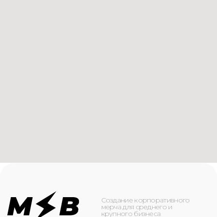
Создание корпоративного
мерча для среднего и
крупного бизнеса
КАТАЛОГ
ИНФОРМАЦИЯ
Футболки
О компании
Худи
Каталог
Свитшоты
Услуги
Бомберы
NFC
Джоггеры
Кейсы
Шорты
Доставка и оплата
Сумки и рюкзаки
Кепки
Контакты
Маска для лица
КОНТАКТЫ
+7(916)-153-13-07
ОБРАТНЫЙ ЗВОНОК