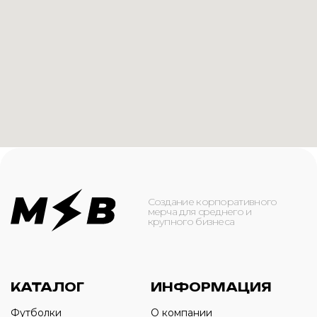
КАТАЛОГ
ИНФОРМАЦИЯ
Футболки
О компании
Худи
Каталог
Свитшоты
Услуги
Бомберы
NFC
Джоггеры
Кейсы
Шорты
Доставка и оплата
Сумки и рюкзаки
Кепки
Контакты
Маска для лица
КОНТАКТЫ
+7(916)-153-13-07
ОБРАТНЫЙ ЗВОНОК
Оставьте свой номер телефона ниже
›
+7