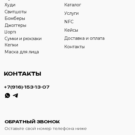
ИП Савченко Д.А
ИНН: 332903668270
ОГРНИП: 320774600387606
© 2024 m4b. copyrighted.
Разработка сайта