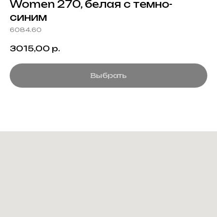
Women 270, белая с темно-
синим
6084.60
3015,00
р.
Выбрать
Создание корпоративного
мерча для среднего и
крупного бизнеса