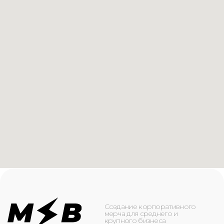
Создание корпоративного
мерча для среднего и
крупного бизнеса
КАТАЛОГ
ИНФОРМАЦИЯ
Футболки
О компании
Худи
Каталог
Свитшоты
Услуги
Бомберы
NFC
Джоггеры
Кейсы
Шорты
Доставка и оплата
Сумки и рюкзаки
Кепки
Контакты
Маска для лица
КОНТАКТЫ
+7(916)-153-13-07
ОБРАТНЫЙ ЗВОНОК