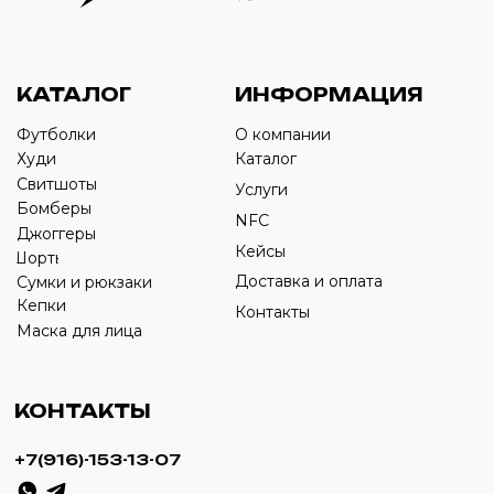
Оставьте свой номер телефона ниже
›
+7
ИП Савченко Д.А
ИНН: 332903668270
ОГРНИП: 320774600387606
© 2024 m4b. copyrighted.
Разработка сайта