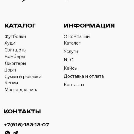
Оставьте свой номер телефона ниже
›
+7
ИП Савченко Д.А
ИНН: 332903668270
ОГРНИП: 320774600387606
© 2024 m4b. copyrighted.
Разработка сайта