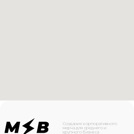
Создание корпоративного
мерча для среднего и
крупного бизнеса
КАТАЛОГ
ИНФОРМАЦИЯ
Футболки
О компании
Худи
Каталог
Свитшоты
Услуги
Бомберы
NFC
Джоггеры
Кейсы
Шорты
Доставка и оплата
Сумки и рюкзаки
Кепки
Контакты
Маска для лица
КОНТАКТЫ
+7(916)-153-13-07
ОБРАТНЫЙ ЗВОНОК