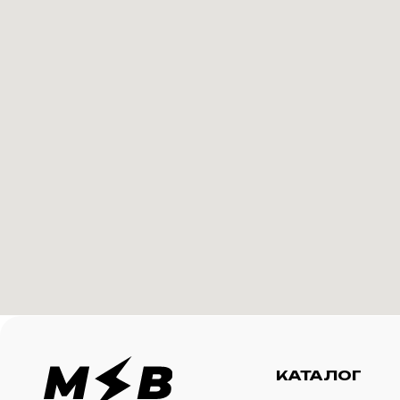
КАТАЛОГ
И
Футболки
О 
Создание корпоративного
Худи
Ка
мерча для среднего и
крупного бизнеса
Свитшоты
Ус
Бомберы
N
Джоггеры
Шорты
Сумки и рюкзаки