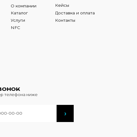
К
фона ниже
›