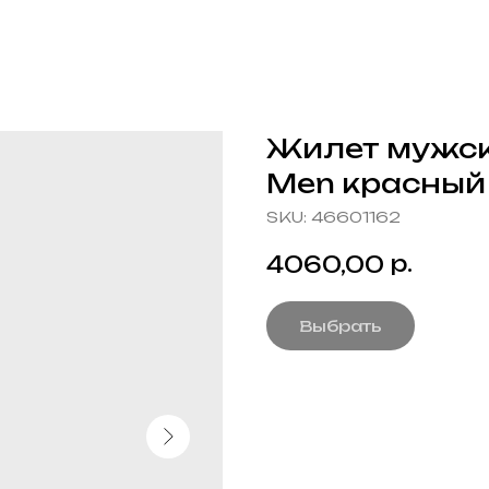
Жилет мужск
Men красный
SKU:
46601162
р.
4060,00
Выбрать