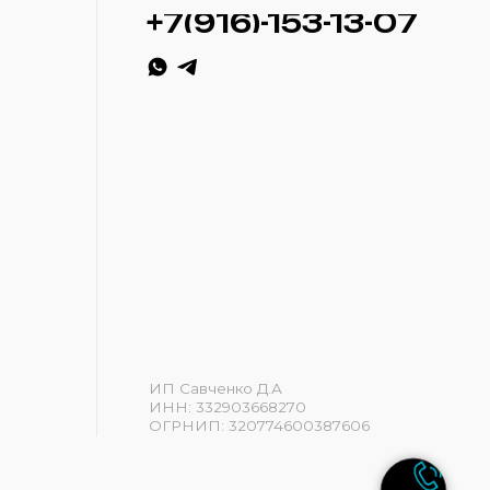
ИП Савченко Д.А
ИНН: 332903668270
ОГРНИП: 320774600387606
Разработка сайта