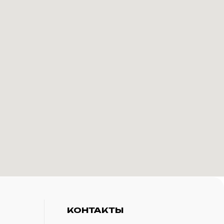
КОНТАКТЫ
+7(916)-153-13-07