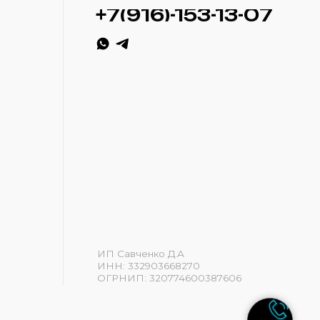
ИП Савченко Д.А
ИНН: 332903668270
ОГРНИП: 320774600387606
Разработка сайта