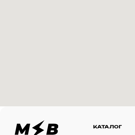
КАТАЛОГ
И
Футболки
О 
Создание корпоративного
Худи
Ка
мерча для среднего и
крупного бизнеса
Свитшоты
Ус
Бомберы
N
Джоггеры
Шорты
Сумки и рюкзаки