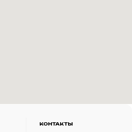
КОНТАКТЫ
+7(916)-153-13-07