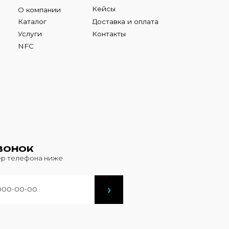
К
фона ниже
›