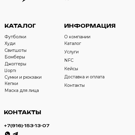
Оставьте свой номер телефона ниже
›
+7
ИП Савченко Д.А
ИНН: 332903668270
ОГРНИП: 320774600387606
© 2024 m4b. copyrighted.
Разработка сайта