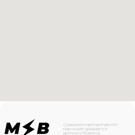
Создание корпоративного
мерча для среднего и
крупного бизнеса
КАТАЛОГ
ИНФОРМАЦИЯ
Футболки
О компании
Худи
Каталог
Свитшоты
Услуги
Бомберы
NFC
Джоггеры
Кейсы
Шорты
Доставка и оплата
Сумки и рюкзаки
Кепки
Контакты
Маска для лица
КОНТАКТЫ
+7(916)-153-13-07
ОБРАТНЫЙ ЗВОНОК