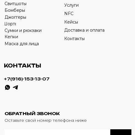
ИП Савченко Д.А
ИНН: 332903668270
ОГРНИП: 320774600387606
© 2024 m4b. copyrighted.
Разработка сайта