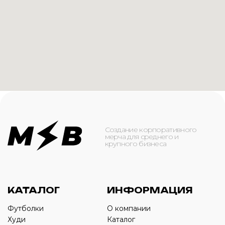
КАТАЛОГ
ИНФОРМАЦИЯ
Футболки
О компании
Худи
Каталог
Свитшоты
Услуги
Бомберы
NFC
Джоггеры
Кейсы
Шорты
Доставка и оплата
Сумки и рюкзаки
Кепки
Контакты
Маска для лица
КОНТАКТЫ
+7(916)-153-13-07
ОБРАТНЫЙ ЗВОНОК
Оставьте свой номер телефона ниже
›
+7