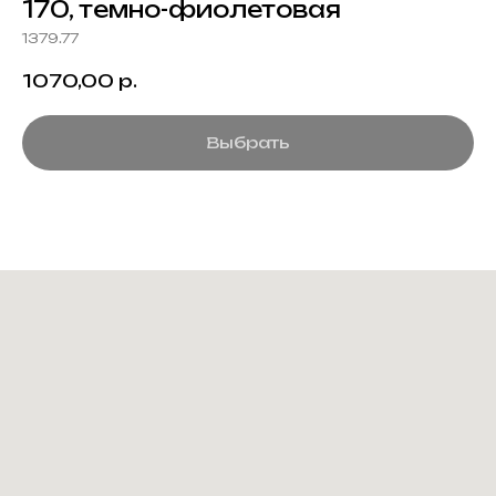
170, темно-фиолетовая
1379.77
1070,00
р.
Выбрать
Создание корпоративного
мерча для среднего и
крупного бизнеса