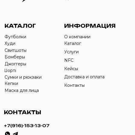
Оставьте свой номер телефона ниже
›
+7
ИП Савченко Д.А
ИНН: 332903668270
ОГРНИП: 320774600387606
© 2024 m4b. copyrighted.
Разработка сайта