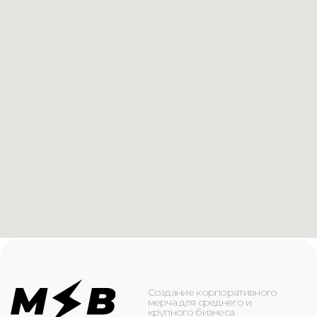
Создание корпоративного
мерча для среднего и
крупного бизнеса
КАТАЛОГ
ИНФОРМАЦИЯ
Футболки
О компании
Худи
Каталог
Свитшоты
Услуги
Бомберы
NFC
Джоггеры
Кейсы
Шорты
Доставка и оплата
Сумки и рюкзаки
Кепки
Контакты
Маска для лица
КОНТАКТЫ
+7(916)-153-13-07
ОБРАТНЫЙ ЗВОНОК