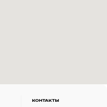
КОНТАКТЫ
+7(916)-153-13-07