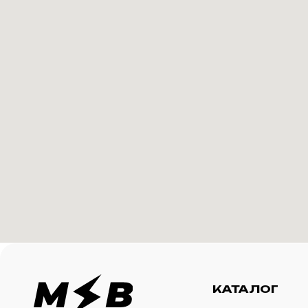
КАТАЛОГ
И
Футболки
О 
Создание корпоративного
Худи
Ка
мерча для среднего и
крупного бизнеса
Свитшоты
Ус
Бомберы
N
Джоггеры
Шорты
Сумки и рюкзаки