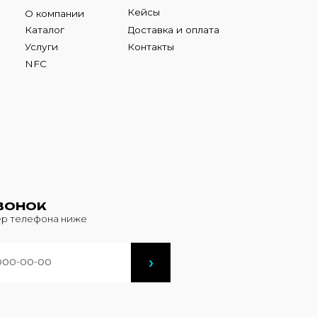
К
фона ниже
›