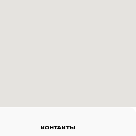
КОНТАКТЫ
+7(916)-153-13-07