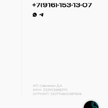
ИП Савченко Д.А
ИНН: 332903668270
ОГРНИП: 320774600387606
Разработка сайта