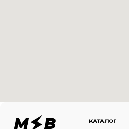
КАТАЛОГ
И
Футболки
О 
Создание корпоративного
Худи
Ка
мерча для среднего и
крупного бизнеса
Свитшоты
Ус
Бомберы
N
Джоггеры
Шорты
Сумки и рюкзаки