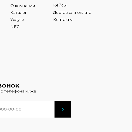
К
фона ниже
›