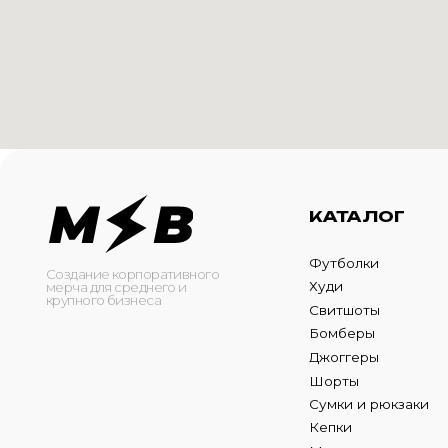
КАТАЛОГ
И
Футболки
О 
Создание корпоративного
Худи
Ка
мерча для среднего и
крупного бизнеса
Свитшоты
Ус
Бомберы
N
Джоггеры
Шорты
Сумки и рюкзаки
Кепки
Маска для лица
ОБРАТНЫЙ ЗВОНО
Оставьте свой номер теле