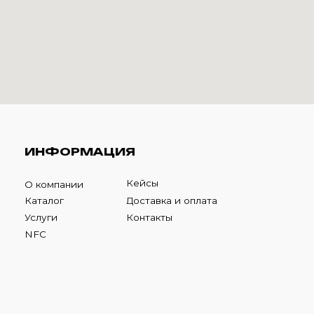
НФОРМАЦИЯ
Кейсы
компании
талог
Доставка и оплата
луги
Контакты
FC
К
фона ниже