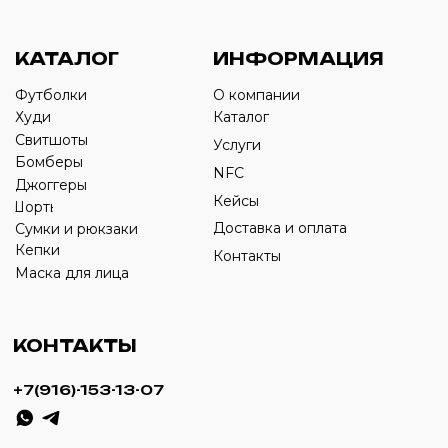
›
+7
ИП Савченко Д.А
ИНН: 332903668270
ОГРНИП: 320774600387606
© 2024 m4b. copyrighted.
Разработка сайта