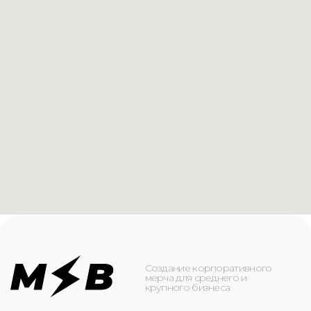
Создание корпоративного
мерча для среднего и
крупного бизнеса
КАТАЛОГ
ИНФОРМАЦИЯ
Футболки
О компании
Худи
Каталог
Свитшоты
Услуги
Бомберы
NFC
Джоггеры
Кейсы
Шорты
Доставка и оплата
Сумки и рюкзаки
Кепки
Контакты
Маска для лица
КОНТАКТЫ
+7(916)-153-13-07
ОБРАТНЫЙ ЗВОНОК
Оставьте свой номер телефона ниже