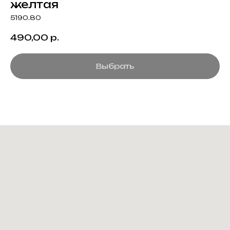
желтая
5190.80
490,00
р.
Выбрать
Создание корпоративного
мерча для среднего и
крупного бизнеса