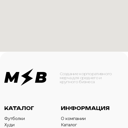
КАТАЛОГ
ИНФОРМАЦИЯ
Футболки
О компании
Худи
Каталог
Свитшоты
Услуги
Бомберы
NFC
Джоггеры
Кейсы
Шорты
Доставка и оплата
Сумки и рюкзаки
Кепки
Контакты
Маска для лица
КОНТАКТЫ
+7(916)-153-13-07
ОБРАТНЫЙ ЗВОНОК
Оставьте свой номер телефона ниже
›
+7