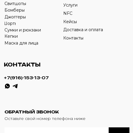
ИП Савченко Д.А
ИНН: 332903668270
ОГРНИП: 320774600387606
© 2024 m4b. copyrighted.
Разработка сайта