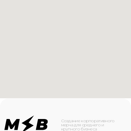
Создание корпоративного
мерча для среднего и
крупного бизнеса
КАТАЛОГ
ИНФОРМАЦИЯ
Футболки
О компании
Худи
Каталог
Свитшоты
Услуги
Бомберы
NFC
Джоггеры
Кейсы
Шорты
Доставка и оплата
Сумки и рюкзаки
Кепки
Контакты
Маска для лица
КОНТАКТЫ
+7(916)-153-13-07
ОБРАТНЫЙ ЗВОНОК