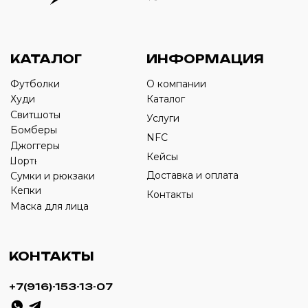
Оставьте свой номер телефона ниже
›
+7
ИП Савченко Д.А
ИНН: 332903668270
ОГРНИП: 320774600387606
© 2024 m4b. copyrighted.
Разработка сайта