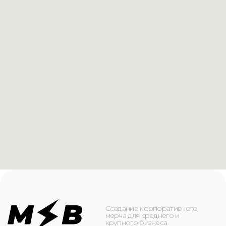
Создание корпоративного
мерча для среднего и
крупного бизнеса
КАТАЛОГ
ИНФОРМАЦИЯ
Футболки
О компании
Худи
Каталог
Свитшоты
Услуги
Бомберы
NFC
Джоггеры
Кейсы
Шорты
Доставка и оплата
Сумки и рюкзаки
Кепки
Контакты
Маска для лица
КОНТАКТЫ
+7(916)-153-13-07
ОБРАТНЫЙ ЗВОНОК