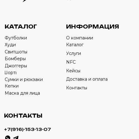
Оставьте свой номер телефона ниже
›
+7
ИП Савченко Д.А
ИНН: 332903668270
ОГРНИП: 320774600387606
© 2024 m4b. copyrighted.
Разработка сайта