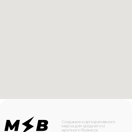
Создание корпоративного
мерча для среднего и
крупного бизнеса
КАТАЛОГ
ИНФОРМАЦИЯ
Футболки
О компании
Худи
Каталог
Свитшоты
Услуги
Бомберы
NFC
Джоггеры
Кейсы
Шорты
Доставка и оплата
Сумки и рюкзаки
Кепки
Контакты
Маска для лица
КОНТАКТЫ
+7(916)-153-13-07
ОБРАТНЫЙ ЗВОНОК