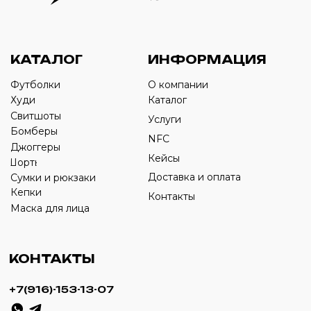
Оставьте свой номер телефона ниже
›
+7
ИП Савченко Д.А
ИНН: 332903668270
ОГРНИП: 320774600387606
© 2024 m4b. copyrighted.
Разработка сайта