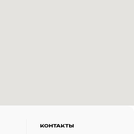
КОНТАКТЫ
+7(916)-153-13-07