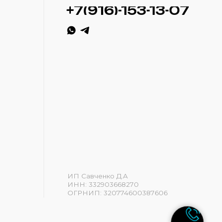
ИП Савченко Д.А
ИНН: 332903668270
ОГРНИП: 320774600387606
Разработка сайта