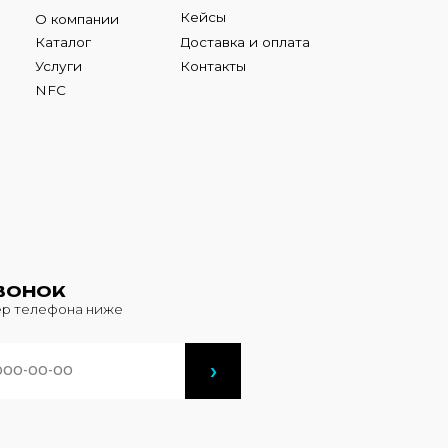
К
фона ниже
›