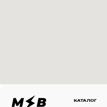
КАТАЛОГ
И
Футболки
О 
Создание корпоративного
Худи
Ка
мерча для среднего и
крупного бизнеса
Свитшоты
Ус
Бомберы
N
Джоггеры
Шорты
Сумки и рюкзаки