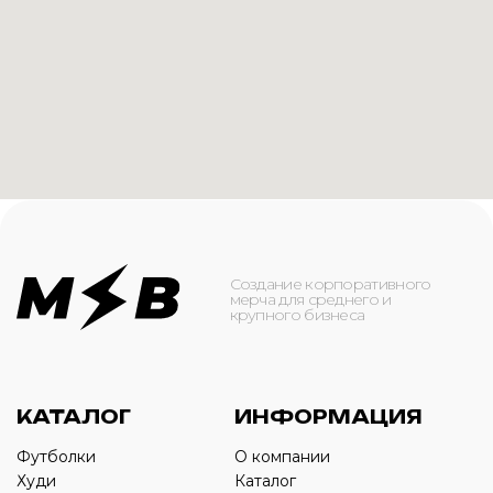
КАТАЛОГ
ИНФОРМАЦИЯ
Футболки
О компании
Худи
Каталог
Свитшоты
Услуги
Бомберы
NFC
Джоггеры
Кейсы
Шорты
Доставка и оплата
Сумки и рюкзаки
Кепки
Контакты
Маска для лица
КОНТАКТЫ
+7(916)-153-13-07
ОБРАТНЫЙ ЗВОНОК
Оставьте свой номер телефона ниже
›
+7