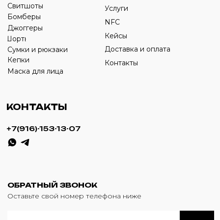
ИП Савченко Д.А
ИНН: 332903668270
ОГРНИП: 320774600387606
© 2024 m4b. copyrighted.
Разработка сайта