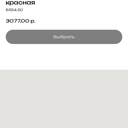
красная
6554.50
3077,00
р.
Выбрать
Создание корпоративного
мерча для среднего и
крупного бизнеса