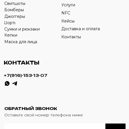
ИП Савченко Д.А
ИНН: 332903668270
ОГРНИП: 320774600387606
© 2024 m4b. copyrighted.
Разработка сайта