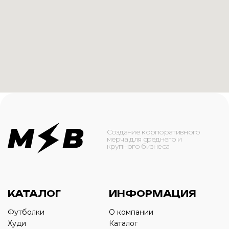
КАТАЛОГ
ИНФОРМАЦИЯ
Футболки
О компании
Худи
Каталог
Свитшоты
Услуги
Бомберы
NFC
Джоггеры
Кейсы
Шорты
Доставка и оплата
Сумки и рюкзаки
Кепки
Контакты
Маска для лица
КОНТАКТЫ
+7(916)-153-13-07
ОБРАТНЫЙ ЗВОНОК
Оставьте свой номер телефона ниже
›
+7