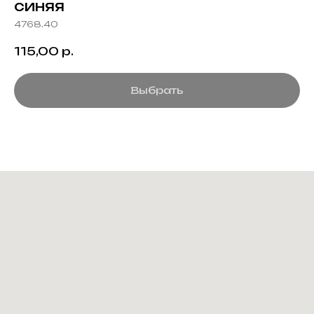
синяя
4768.40
115,00
р.
Выбрать
Создание корпоративного
мерча для среднего и
крупного бизнеса