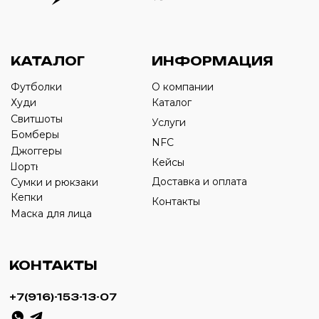
Оставьте свой номер телефона ниже
›
+7
ИП Савченко Д.А
ИНН: 332903668270
ОГРНИП: 320774600387606
© 2024 m4b. copyrighted.
Разработка сайта