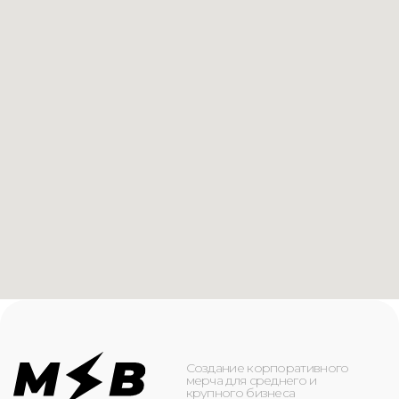
Создание корпоративного
мерча для среднего и
крупного бизнеса
КАТАЛОГ
ИНФОРМАЦИЯ
Футболки
О компании
Худи
Каталог
Свитшоты
Услуги
Бомберы
NFC
Джоггеры
Кейсы
Шорты
Доставка и оплата
Сумки и рюкзаки
Кепки
Контакты
Маска для лица
КОНТАКТЫ
+7(916)-153-13-07
ОБРАТНЫЙ ЗВОНОК